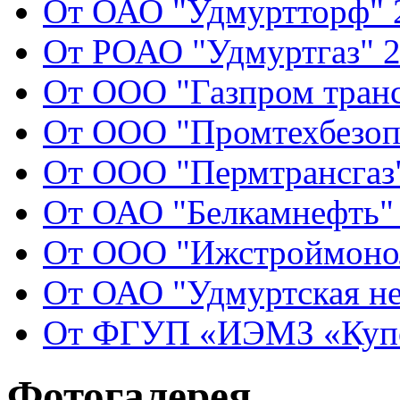
От ОАО "Удмуртторф" 2
От РОАО "Удмуртгаз" 2
От ООО "Газпром транс
От ООО "Промтехбезопа
От ООО "Пермтрансгаз"
От ОАО "Белкамнефть" 
От ООО "Ижстроймонол
От ОАО "Удмуртская не
От ФГУП «ИЭМЗ «Купол
Фотогалерея