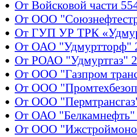
От Войсковой части 554
От ООО "Союзнефтестр
От ГУП УР ТРК «Удмур
От ОАО "Удмуртторф" 2
От РОАО "Удмуртгаз" 2
От ООО "Газпром транс
От ООО "Промтехбезопа
От ООО "Пермтрансгаз"
От ОАО "Белкамнефть" 
От ООО "Ижстроймонол