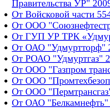
Правительства УР" 2009
От Войсковой части 554
От ООО "Союзнефтестр
От ГУП УР ТРК «Удмур
От ОАО "Удмуртторф" 2
От РОАО "Удмуртгаз" 2
От ООО "Газпром транс
От ООО "Промтехбезопа
От ООО "Пермтрансгаз"
От ОАО "Белкамнефть" 