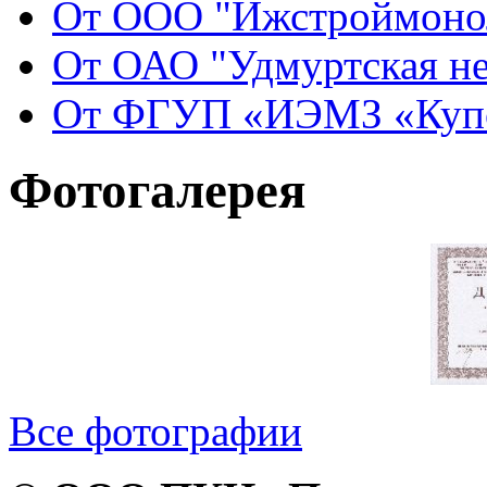
От ООО "Ижстроймонол
От ОАО "Удмуртская не
От ФГУП «ИЭМЗ «Купол
Фотогалерея
Все фотографии